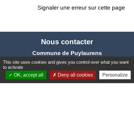
Signaler une erreur sur cette page
Nous contacter
Commune de Puylaurens
1 rue de la Mairie
This site uses cookies and gives you control over what you want
to activate
81700 Puylaurens - FRANCE
OK, accept all
Deny all cookies
Personalize
+33 5 63 75 00 18
Contact par formulaire
Mentions légales
-
Politique de confidentialité
-