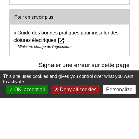
Pour en savoir plus
Guide des bonnes pratiques pour installer des
open_in_new
clôtures électriques
Ministère chargé de l'agriculture
Signaler une erreur sur cette page
This site uses cookies and gives you control over what you want
to activate
OK, accept all
Deny all cookies
Personalize
Nous contacter
Commune de Puylaurens
1 rue de la Mairie
81700 Puylaurens - FRANCE
+33 5 63 75 00 18