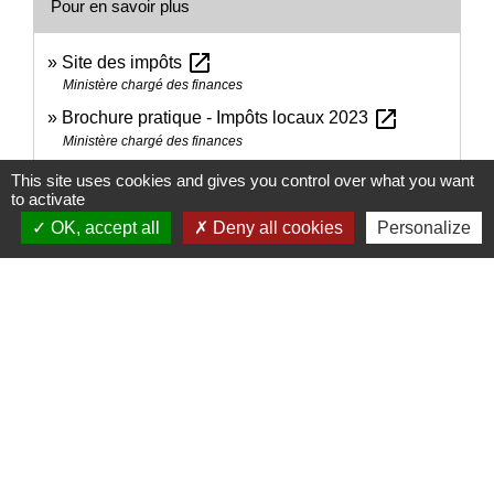
Pour en savoir plus
open_in_new
Site des impôts
Ministère chargé des finances
open_in_new
Brochure pratique - Impôts locaux 2023
Ministère chargé des finances
open_in_new
Comment sont calculés mes impôts locaux ?
This site uses cookies and gives you control over what you want
Ministère chargé des finances
to activate
OK, accept all
Deny all cookies
Personalize
Signaler une erreur sur cette page
Nous contacter
Commune de Puylaurens
1 rue de la Mairie
81700 Puylaurens - FRANCE