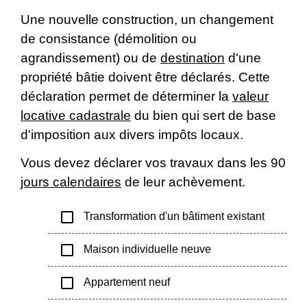
Une nouvelle construction, un changement
de consistance (démolition ou
agrandissement) ou de
destination
d'une
propriété bâtie doivent être déclarés. Cette
déclaration permet de déterminer la
valeur
locative cadastrale
du bien qui sert de base
d'imposition aux divers impôts locaux.
Vous devez déclarer vos travaux dans les 90
jours calendaires
de leur achèvement.
check_box_outline_blank
Transformation d'un bâtiment existant
check_box_outline_blank
Maison individuelle neuve
check_box_outline_blank
Appartement neuf