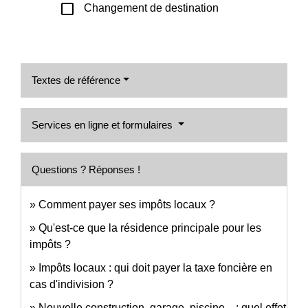
check_box_outline_blank
Changement de destination
Textes de référence
Services en ligne et formulaires
Questions ? Réponses !
Comment payer ses impôts locaux ?
Qu'est-ce que la résidence principale pour les
impôts ?
Impôts locaux : qui doit payer la taxe foncière en
cas d'indivision ?
Nouvelle construction, garage, piscine... : quel effet