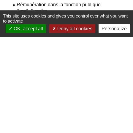
Rémunération dans la fonction publique
Travail - Formation
This site uses cookies and gives you control over what you want
to activate
Signaler une erreur sur cette page
OK, accept all
Deny all cookies
Personalize
Nous contacter
Commune de Puylaurens
1 rue de la Mairie
81700 Puylaurens - FRANCE
+33 5 63 75 00 18
Contact par formulaire