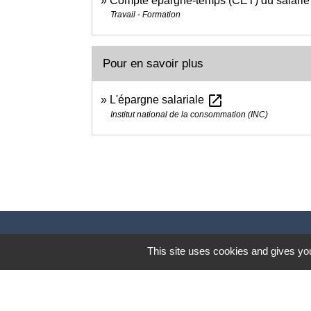
Compte épargne-temps (CET) du salarié
Travail - Formation
Pour en savoir plus
open_in_new
L'épargne salariale
Institut national de la consommation (INC)
This site uses cookies and gives you