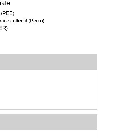
iale
e (PEE)
aite collectif (Perco)
PER)