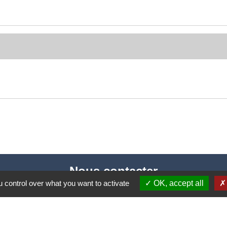
Nous contacter
 control over what you want to activate
OK, accept all
Commune de Puylaurens
1 rue de la Mairie
81700 Puylaurens - FRANCE