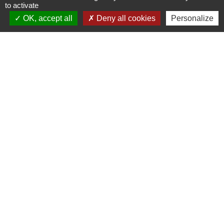
to activate
Commune de Puylaurens
OK, accept all
Deny all cookies
Personalize
1 rue de la Mairie
81700 Puylaurens - FRANCE
+33 5 63 75 00 18
Contact par formulaire
Mentions légales
-
Politique de confidentialité
-
Accessibilité
-
Plan du site
-
Gestion des cookies