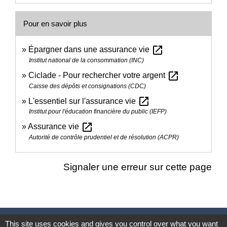
Pour en savoir plus
open_in_new
Épargner dans une assurance vie
Institut national de la consommation (INC)
open_in_new
Ciclade - Pour rechercher votre argent
Caisse des dépôts et consignations (CDC)
open_in_new
L'essentiel sur l'assurance vie
Institut pour l'éducation financière du public (IEFP)
open_in_new
Assurance vie
Autorité de contrôle prudentiel et de résolution (ACPR)
Signaler une erreur sur cette page
Nous contacter
This site uses cookies and gives you control over what you want