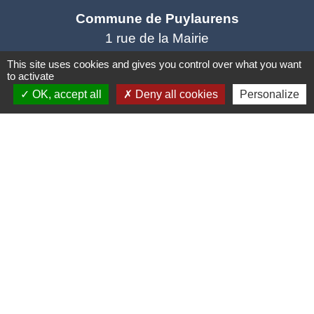
Commune de Puylaurens
1 rue de la Mairie
81700 Puylaurens - FRANCE
This site uses cookies and gives you control over what you want
to activate
+33 5 63 75 00 18
OK, accept all
Deny all cookies
Personalize
Contact par formulaire
Mentions légales
-
Politique de confidentialité
-
Accessibilité
-
Plan du site
-
Gestion des cookies