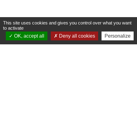
This site uses cookies and gives you control over what you want
to activate
Nous contacter
OK, accept all
Deny all cookies
Personalize
Commune de Puylaurens
1 rue de la Mairie
81700 Puylaurens - FRANCE
+33 5 63 75 00 18
Contact par formulaire
Mentions légales
-
Politique de confidentialité
-
Accessibilité
-
Plan du site
-