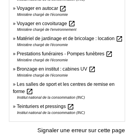
open_in_new
Voyager en autocar
Ministère chargé de l'économie
open_in_new
Voyager en covoiturage
Ministère chargé de l'environnement
open_in_new
Matériel de jardinage et de bricolage : location
Ministère chargé de l'économie
open_in_new
Prestations funéraires - Pompes funèbres
Ministère chargé de l'économie
open_in_new
Bronzage en institut : cabines UV
Ministère chargé de l'économie
Les salles de sport et les centres de remise en
open_in_new
forme
Institut national de la consommation (INC)
open_in_new
Teinturiers et pressings
Institut national de la consommation (INC)
Signaler une erreur sur cette page