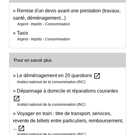
Remise d'un devis avant une prestation (travaux,
santé, déménagement...)
Argent - Impôts - Consommation
Taxis
Argent - Impôts - Consommation
Pour en savoir plus
open_in_new
Le déménagement en 20 questions
Institut national de la consommation (INC)
Dépannage à domicile et réparations courantes
open_in_new
Institut national de la consommation (INC)
Voyager en train : titre de transport, services,
revente de billets entre particuliers, remboursement,
open_in_new
...
Institut national de la consommation (INC)