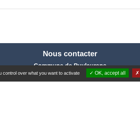
Nous contacter
Commune de Puylaurens
 control over what you want to activate
OK, accept all
1 rue de la Mairie
81700 Puylaurens - FRANCE
+33 5 63 75 00 18
Contact par formulaire