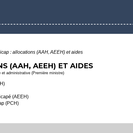
cap : allocations (AAH, AEEH) et aides
S (AAH, AEEH) ET AIDES
e et administrative (Première ministre)
AH)
ndicapé (AEEH)
cap (PCH)