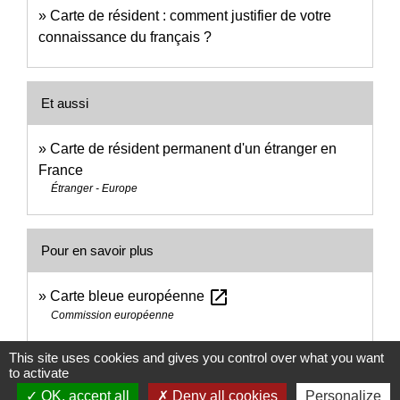
Carte de résident : comment justifier de votre
connaissance du français ?
Et aussi
Carte de résident permanent d'un étranger en
France
Étranger - Europe
Pour en savoir plus
open_in_new
Carte bleue européenne
Commission européenne
This site uses cookies and gives you control over what you want
Signaler une erreur sur cette page
to activate
OK, accept all
Deny all cookies
Personalize