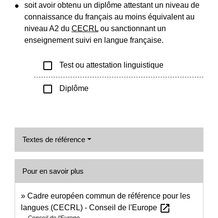
soit avoir obtenu un diplôme attestant un niveau de
connaissance du français au moins équivalent au
niveau A2 du
CECRL
ou sanctionnant un
enseignement suivi en langue française.
check_box_outline_blank
Test ou attestation linguistique
check_box_outline_blank
Diplôme
Textes de référence
Pour en savoir plus
Cadre européen commun de référence pour les
open_in_new
langues (CECRL) - Conseil de l'Europe
Conseil de l'Europe