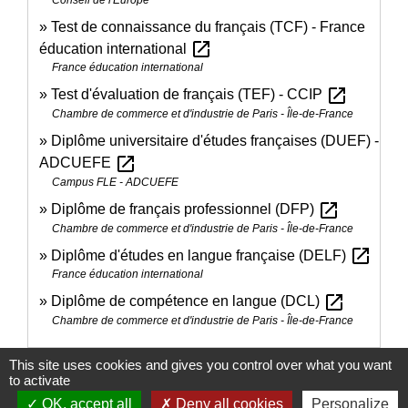
Test de connaissance du français (TCF) - France
open_in_new
éducation international
France éducation international
open_in_new
Test d'évaluation de français (TEF) - CCIP
Chambre de commerce et d'industrie de Paris - Île-de-France
Diplôme universitaire d'études françaises (DUEF) -
open_in_new
ADCUEFE
Campus FLE - ADCUEFE
open_in_new
Diplôme de français professionnel (DFP)
Chambre de commerce et d'industrie de Paris - Île-de-France
open_in_new
Diplôme d'études en langue française (DELF)
France éducation international
open_in_new
Diplôme de compétence en langue (DCL)
Chambre de commerce et d'industrie de Paris - Île-de-France
This site uses cookies and gives you control over what you want
Signaler une erreur sur cette page
to activate
OK, accept all
Deny all cookies
Personalize