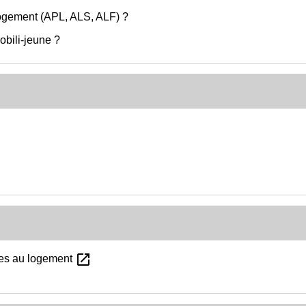
logement (APL, ALS, ALF) ?
obili-jeune ?
open_in_new
les au logement