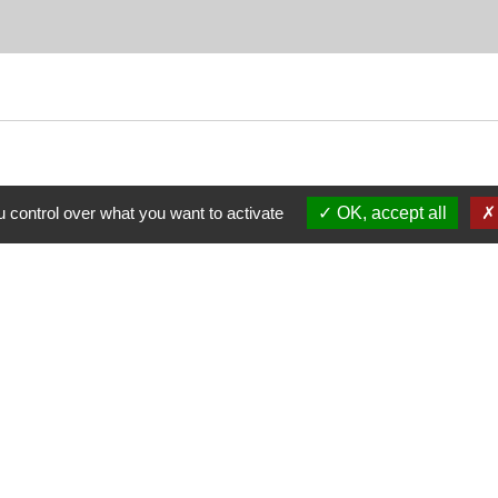
 control over what you want to activate
OK, accept all
Nous contacter
Commune de Puylaurens
1 rue de la Mairie
81700 Puylaurens - FRANCE
+33 5 63 75 00 18
Contact par formulaire