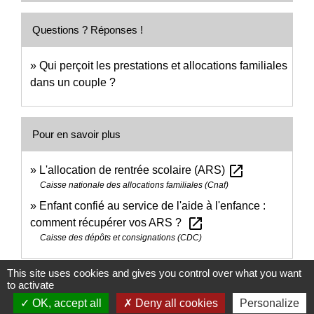
Questions ? Réponses !
Qui perçoit les prestations et allocations familiales
dans un couple ?
Pour en savoir plus
open_in_new
L'allocation de rentrée scolaire (ARS)
Caisse nationale des allocations familiales (Cnaf)
Enfant confié au service de l'aide à l'enfance :
open_in_new
comment récupérer vos ARS ?
Caisse des dépôts et consignations (CDC)
This site uses cookies and gives you control over what you want
Signaler une erreur sur cette page
to activate
OK, accept all
Deny all cookies
Personalize