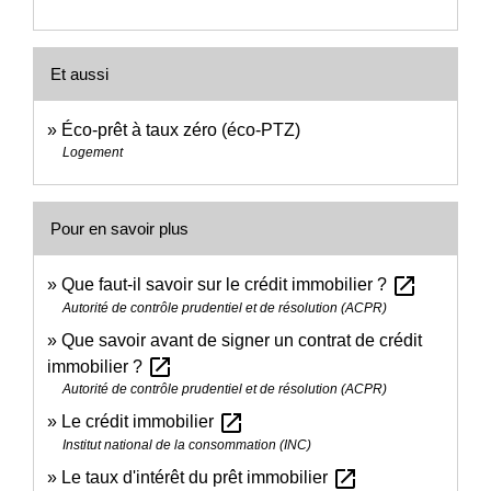
Et aussi
Éco-prêt à taux zéro (éco-PTZ)
Logement
Pour en savoir plus
open_in_new
Que faut-il savoir sur le crédit immobilier ?
Autorité de contrôle prudentiel et de résolution (ACPR)
Que savoir avant de signer un contrat de crédit
open_in_new
immobilier ?
Autorité de contrôle prudentiel et de résolution (ACPR)
open_in_new
Le crédit immobilier
Institut national de la consommation (INC)
open_in_new
Le taux d'intérêt du prêt immobilier