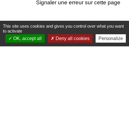
Signaler une erreur sur cette page
This site uses cookies and gives you control over what you want
to activate
Nous contacter
OK, accept all
Deny all cookies
Personalize
Commune de Puylaurens
1 rue de la Mairie
81700 Puylaurens - FRANCE
+33 5 63 75 00 18
Contact par formulaire
Mentions légales
-
Politique de confidentialité
-