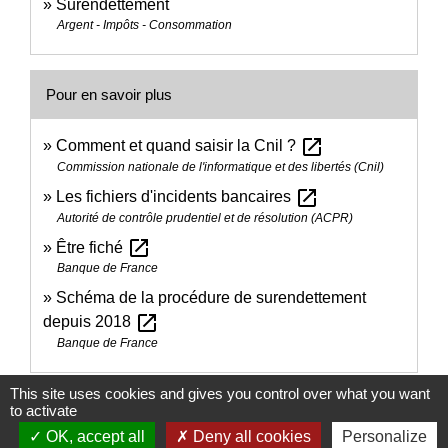
Surendettement
Argent - Impôts - Consommation
Pour en savoir plus
open_in_new
Comment et quand saisir la Cnil ?
Commission nationale de l'informatique et des libertés (Cnil)
open_in_new
Les fichiers d'incidents bancaires
Autorité de contrôle prudentiel et de résolution (ACPR)
open_in_new
Être fiché
Banque de France
Schéma de la procédure de surendettement
open_in_new
depuis 2018
Banque de France
This site uses cookies and gives you control over what you want
Signaler une erreur sur cette page
to activate
OK, accept all
Deny all cookies
Personalize