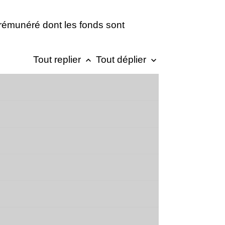
 rémunéré dont les fonds sont
Tout replier
Tout déplier
keyboard_arrow_up
keyboard_arrow_down