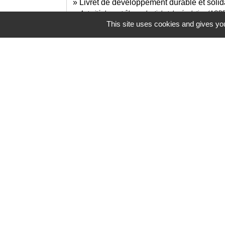
Livret de développement durable et soli
Autorité de contrôle prudentiel et de résolution (ACP
This site uses cookies and gives you