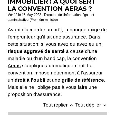
IMMOBILIER : À QUOI SERT
LA CONVENTION AERAS ?
Vérifié le 18 May 2022 - Direction de l'information légale et
administrative (Première ministre)
Avant d'accorder un prêt, la banque exige de
l'emprunteur qu'il ait une assurance. Dans
cette situation, si vous avez ou avez eu un
risque aggravé de santé
à cause d'une
maladie ou d'un handicap, la convention
Aeras
s'applique automatiquement. La
convention impose notamment à l'assureur
un
droit à l'oubli
et une
grille de référence
.
Mais elle ne l'oblige pas à vous faire une
proposition d'assurance.
Tout replier
Tout déplier
keyboard_arrow_up
keyboard_arrow_down