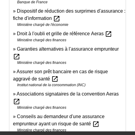
Banque de France
Dispositif de réduction des surprimes d'assurance :
open_in_new
fiche d'information
Ministère chargé de l'économie
open_in_new
Droit à l'oubli et grille de référence Aeras
Ministère chargé des finances
Garanties alternatives à l'assurance emprunteur
open_in_new
Ministère chargé des finances
Assurer son prêt bancaire en cas de risque
open_in_new
aggravé de santé
Institut national de la consommation (INC)
Associations signataires de la convention Aeras
open_in_new
Ministère chargé des finances
Conseils au demandeur d'une assurance
open_in_new
emprunteur ayant un risque de santé
Ministère chargé des finances