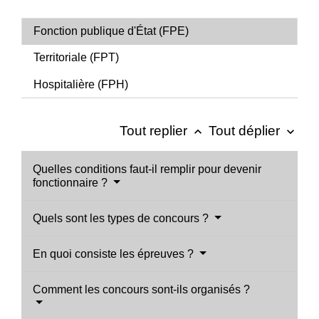
Fonction publique d'État (FPE)
Territoriale (FPT)
Hospitalière (FPH)
Tout replier
Tout déplier
keyboard_arrow_up
keyboard_arrow_down
Quelles conditions faut-il remplir pour devenir
fonctionnaire ?
Quels sont les types de concours ?
En quoi consiste les épreuves ?
Comment les concours sont-ils organisés ?