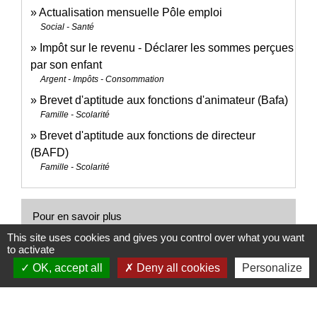
Actualisation mensuelle Pôle emploi
Social - Santé
Impôt sur le revenu - Déclarer les sommes perçues
par son enfant
Argent - Impôts - Consommation
Brevet d'aptitude aux fonctions d'animateur (Bafa)
Famille - Scolarité
Brevet d'aptitude aux fonctions de directeur
(BAFD)
Famille - Scolarité
Pour en savoir plus
This site uses cookies and gives you control over what you want
to activate
Aide à la formation BAFA / BAFD pour les
open_in_new
OK, accept all
Deny all cookies
Personalize
volontaires du service civique
Agence de services et de paiement (ASP)