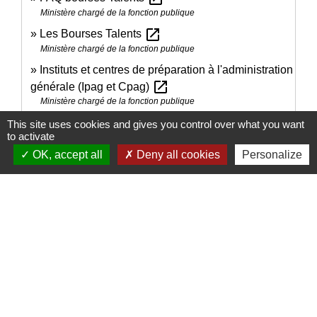
Ministère chargé de la fonction publique
open_in_new
Les Bourses Talents
Ministère chargé de la fonction publique
Instituts et centres de préparation à l'administration
open_in_new
générale (Ipag et Cpag)
Ministère chargé de la fonction publique
open_in_new
Les Classes Prépa Talents
This site uses cookies and gives you control over what you want
to activate
Ministère chargé de la fonction publique
OK, accept all
Deny all cookies
Personalize
Signaler une erreur sur cette page
Nous contacter
Commune de Puylaurens
1 rue de la Mairie