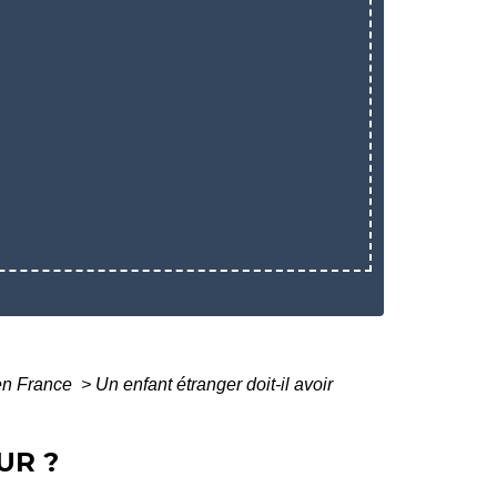
 en France
>
Un enfant étranger doit-il avoir
UR ?