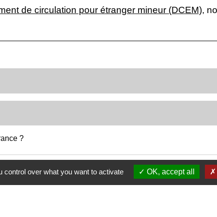
ent de circulation pour étranger mineur (DCEM)
, n
France ?
 control over what you want to activate
OK, accept all