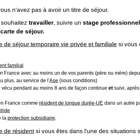
ous n'avez pas à avoir un titre de séjour.
s souhaitez
travailler
, suivre un
stage professionnel
arte de séjour.
e de séjour temporaire vie privée et familiale
si vous 
nt familial
n France avec au moins un de vos parents (père ou mère) depu
 plus, au service de l'
Ase
(sous conditions)
r vécu pendant au moins 8 ans de façon continue
et
suivi, aprè
r en France comme
résident de longue durée-UE
dans un autre pa
tride
e la
protection subsidiaire
.
e de résident
si vous êtes dans l'une des situations 