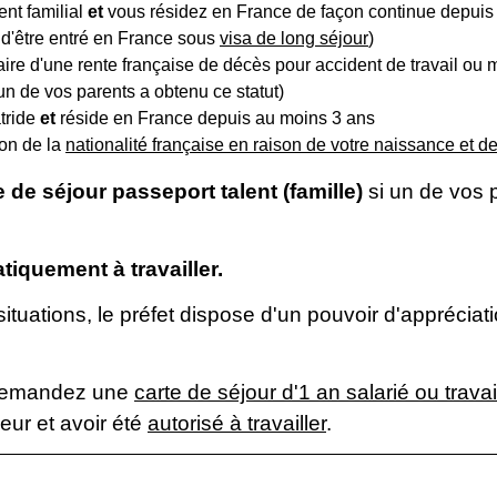
nt familial
et
vous résidez en France de façon continue depuis
 d'être entré en France sous
visa de long séjour
)
aire d'une rente française de décès pour accident de travail ou 
un de vos parents a obtenu ce statut)
atride
et
réside en France depuis au moins 3 ans
ion de la
nationalité française en raison de votre naissance et d
e de séjour
passeport talent (famille)
si un de vos
iquement à travailler.
ituations, le préfet dispose d'un pouvoir d'appréciat
s demandez une
carte de séjour d'1 an salarié ou trava
ur et avoir été
autorisé à travailler
.