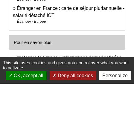
Étranger en France : carte de séjour pluriannuelle -
salarié détaché ICT
Étranger - Europe
Pour en savoir plus
Welcome to France : informations personnalisées
This site uses cookies and gives you control over what you want
open_in_new
pour votre installation en France
to activate
Business France
OK, accept all
Deny all cookies
Personalize
Signaler une erreur sur cette page
Nous contacter