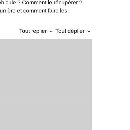
véhicule ? Comment le récupérer ?
urrière et comment faire les
Tout replier
Tout déplier
keyboard_arrow_up
keyboard_arrow_down