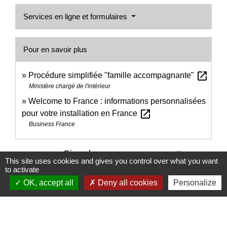
Services en ligne et formulaires
Pour en savoir plus
open_in_new
Procédure simplifiée "famille accompagnante"
Ministère chargé de l'intérieur
Welcome to France : informations personnalisées
open_in_new
pour votre installation en France
Business France
Signaler une erreur sur cette page
This site uses cookies and gives you control over what you want
to activate
OK, accept all
Deny all cookies
Personalize
Nous contacter