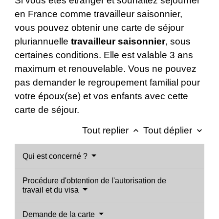
Si vous êtes étranger et souhaitez séjourner
en France comme travailleur saisonnier,
vous pouvez obtenir une carte de séjour
pluriannuelle
travailleur saisonnier
, sous
certaines conditions. Elle est valable 3 ans
maximum et renouvelable. Vous ne pouvez
pas demander le regroupement familial pour
votre époux(se) et vos enfants avec cette
carte de séjour.
Tout replier
Tout déplier
keyboard_arrow_up
keyboard_arrow_down
Qui est concerné ?
Procédure d'obtention de l'autorisation de
travail et du visa
Demande de la carte