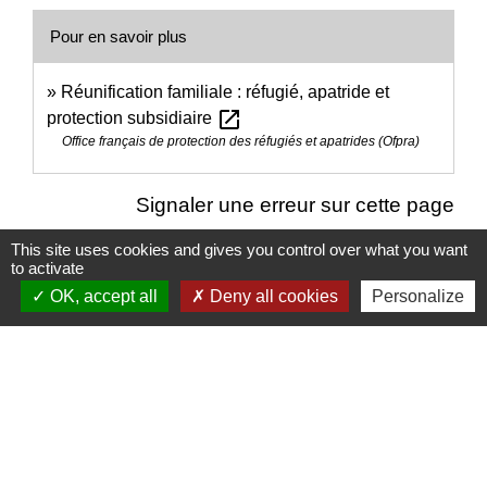
Pour en savoir plus
Réunification familiale : réfugié, apatride et
open_in_new
protection subsidiaire
Office français de protection des réfugiés et apatrides (Ofpra)
Signaler une erreur sur cette page
This site uses cookies and gives you control over what you want
to activate
OK, accept all
Deny all cookies
Personalize
Nous contacter
Commune de Puylaurens
1 rue de la Mairie
81700 Puylaurens - FRANCE
+33 5 63 75 00 18