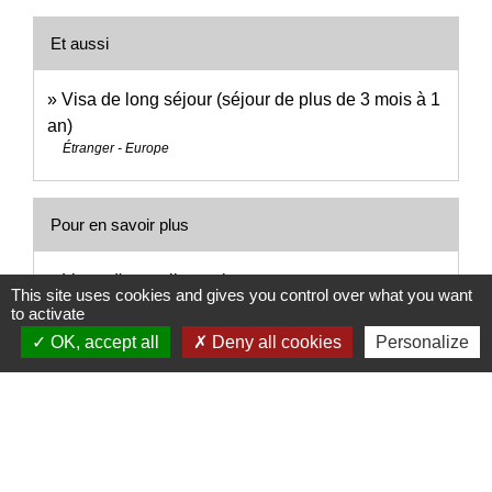
Et aussi
Visa de long séjour (séjour de plus de 3 mois à 1
an)
Étranger - Europe
Pour en savoir plus
Livret d'accueil pour les personnes reconnues
This site uses cookies and gives you control over what you want
open_in_new
réfugiées
to activate
Office français de protection des réfugiés et apatrides (Ofpra)
OK, accept all
Deny all cookies
Personalize
Livret d'accueil pour les personnes bénéficiaires
open_in_new
de la protection subsidiaire
Office français de protection des réfugiés et apatrides (Ofpra)
Livret d'accueil pour les personnes reconnues
open_in_new
apatrides