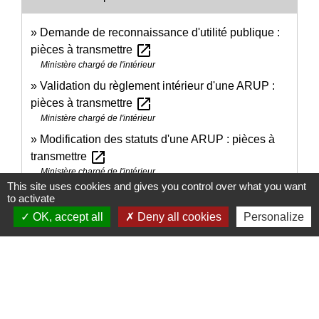
Demande de reconnaissance d'utilité publique :
open_in_new
pièces à transmettre
Ministère chargé de l'intérieur
Validation du règlement intérieur d'une ARUP :
open_in_new
pièces à transmettre
Ministère chargé de l'intérieur
Modification des statuts d'une ARUP : pièces à
open_in_new
transmettre
Ministère chargé de l'intérieur
This site uses cookies and gives you control over what you want
open_in_new
Dissolution d'une ARUP : pièces à transmettre
to activate
Ministère chargé de l'intérieur
OK, accept all
Deny all cookies
Personalize
La reconnaissance de la mission d'utilité publique
open_in_new
d'associations en droit local
Ministère chargé de la vie associative
Liste des associations reconnues d'utilité publique
open_in_new
(Arup)
Ministère chargé de l'intérieur