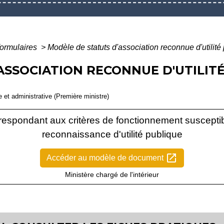
formulaires
>
Modèle de statuts d'association reconnue d'utilité
ASSOCIATION RECONNUE D'UTILIT
le et administrative (Première ministre)
rrespondant aux critères de fonctionnement susceptibl
reconnaissance d'utilité publique
open_in_new
Accéder au modèle de document
Ministère chargé de l'intérieur