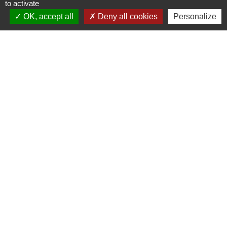
to activate
Signaler une erreur sur cette page
OK, accept all
Deny all cookies
Personalize
Nous contacter
Commune de Puylaurens
1 rue de la Mairie
81700 Puylaurens - FRANCE
+33 5 63 75 00 18
Contact par formulaire
Mentions légales
-
Politique de confidentialité
-