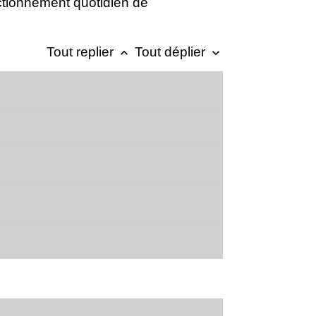
onctionnement quotidien de
Tout replier
Tout déplier
keyboard_arrow_up
keyboard_arrow_down