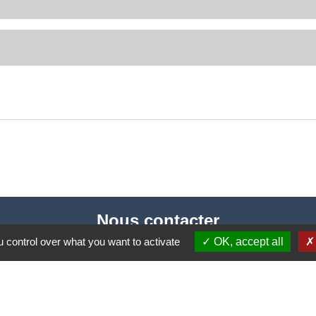
Nous contacter
 control over what you want to activate
OK, accept all
Commune de Puylaurens
1 rue de la Mairie
81700 Puylaurens - FRANCE
+33 5 63 75 00 18