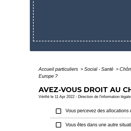
Accueil particuliers
>
Social - Santé
>
Chôm
Europe ?
AVEZ-VOUS DROIT AU C
Vérifié le 11 Apr 2022 - Direction de l'information légal
check_box_outline_blank
Vous percevez des allocations 
check_box_outline_blank
Vous êtes dans une autre situat