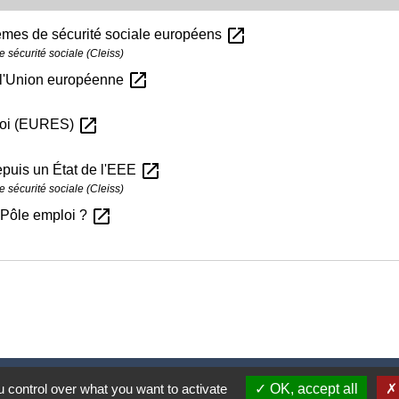
open_in_new
tèmes de sécurité sociale européens
 sécurité sociale (Cleiss)
open_in_new
s l'Union européenne
open_in_new
ploi (EURES)
open_in_new
depuis un État de l'EEE
 sécurité sociale (Cleiss)
open_in_new
 à Pôle emploi ?
Nous contacter
 control over what you want to activate
OK, accept all