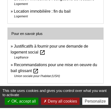
Logement
Location immobilière : fin du bail
Logement
Pour en savoir plus
Justificatifs à fournir pour une demande de
open_in_new
logement social
Legifrance
Recommandations pour une mise en oeuvre du
open_in_new
bail glissant
Union sociale pour l'habitat (USH)
Signaler une erreur sur cette page
This site uses cookies and gives you control over what you want
to activate
OK, accept all
Deny all cookies
Personalize