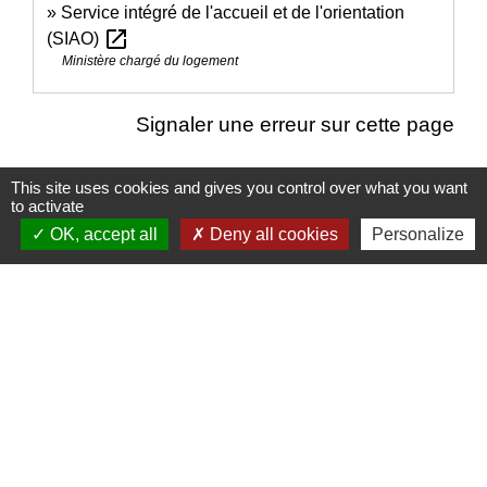
Service intégré de l'accueil et de l'orientation
open_in_new
(SIAO)
Ministère chargé du logement
Signaler une erreur sur cette page
This site uses cookies and gives you control over what you want
to activate
OK, accept all
Deny all cookies
Personalize
Nous contacter
Commune de Puylaurens
1 rue de la Mairie
81700 Puylaurens - FRANCE
+33 5 63 75 00 18
Contact par formulaire