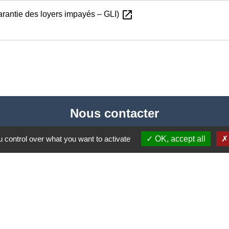
open_in_new
garantie des loyers impayés – GLI)
Nous contacter
Commune de Puylaurens
 control over what you want to activate
OK, accept all
1 rue de la Mairie
81700 Puylaurens - FRANCE
+33 5 63 75 00 18
Contact par formulaire