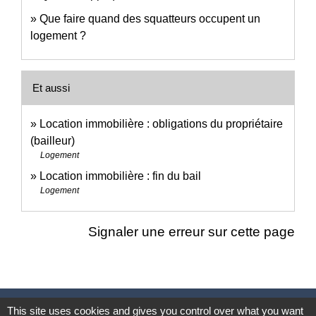
Que faire quand des squatteurs occupent un
logement ?
Et aussi
Location immobilière : obligations du propriétaire
(bailleur)
Logement
Location immobilière : fin du bail
Logement
Signaler une erreur sur cette page
Nous contacter
This site uses cookies and gives you control over what you want