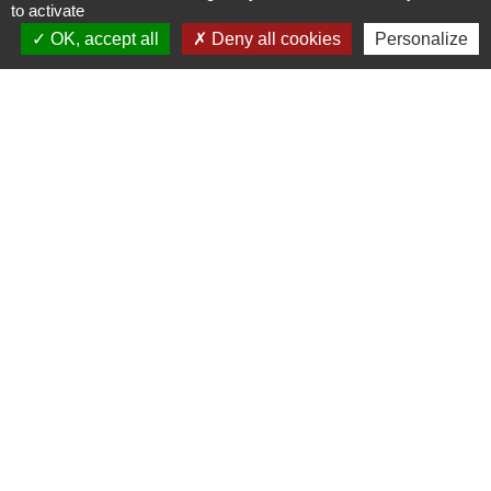
to activate
Commune de Puylaurens
OK, accept all
Deny all cookies
Personalize
1 rue de la Mairie
81700 Puylaurens - FRANCE
+33 5 63 75 00 18
Contact par formulaire
Mentions légales
-
Politique de confidentialité
-
Accessibilité
-
Plan du site
-
Gestion des cookies