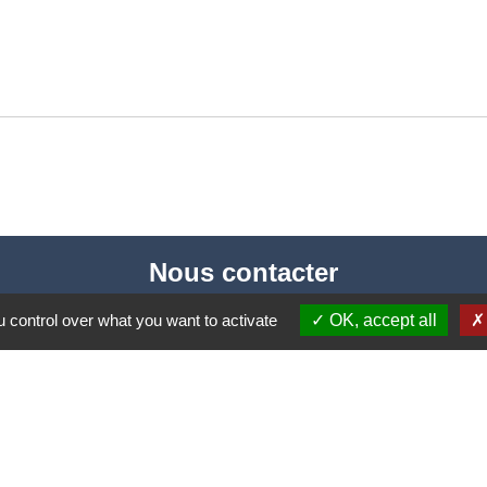
Nous contacter
Commune de Puylaurens
 control over what you want to activate
OK, accept all
1 rue de la Mairie
81700 Puylaurens - FRANCE
+33 5 63 75 00 18
Contact par formulaire