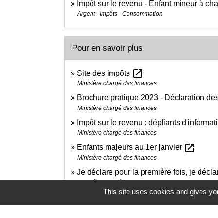
Impôt sur le revenu - Enfant mineur à ch
Argent - Impôts - Consommation
Pour en savoir plus
open_in_new
Site des impôts
Ministère chargé des finances
Brochure pratique 2023 - Déclaration d
Ministère chargé des finances
Impôt sur le revenu : dépliants d'informa
Ministère chargé des finances
open_in_new
Enfants majeurs au 1er janvier
Ministère chargé des finances
Je déclare pour la première fois, je déc
Ministère chargé des finances
This site uses cookies and gives you
open_in_new
Déclarez vos revenus en ligne
Ministère chargé des finances