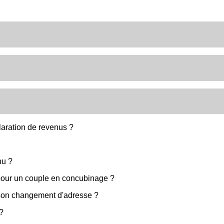
claration de revenus ?
nu ?
 pour un couple en concubinage ?
 son changement d'adresse ?
?