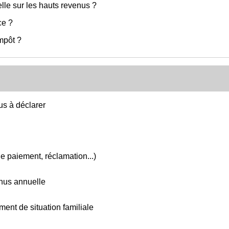
elle sur les hauts revenus ?
ce ?
impôt ?
us à déclarer
 de paiement, réclamation...)
enus annuelle
ent de situation familiale