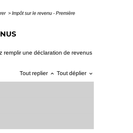
arer
>
Impôt sur le revenu - Première
ENUS
z remplir une déclaration de revenus
Tout replier
Tout déplier
keyboard_arrow_up
keyboard_arrow_down