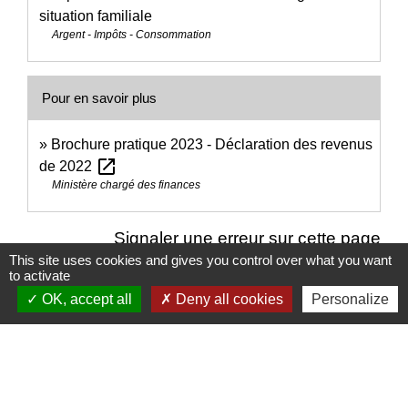
situation familiale
Argent - Impôts - Consommation
Pour en savoir plus
Brochure pratique 2023 - Déclaration des revenus
open_in_new
de 2022
Ministère chargé des finances
Signaler une erreur sur cette page
This site uses cookies and gives you control over what you want
to activate
OK, accept all
Deny all cookies
Personalize
Nous contacter
Commune de Puylaurens
1 rue de la Mairie