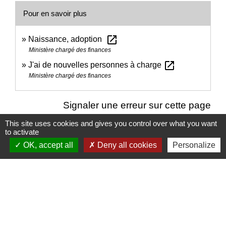
Pour en savoir plus
open_in_new
Naissance, adoption
Ministère chargé des finances
open_in_new
J'ai de nouvelles personnes à charge
Ministère chargé des finances
Signaler une erreur sur cette page
This site uses cookies and gives you control over what you want
to activate
OK, accept all
Deny all cookies
Personalize
Nous contacter
Commune de Puylaurens
1 rue de la Mairie
81700 Puylaurens - FRANCE
+33 5 63 75 00 18