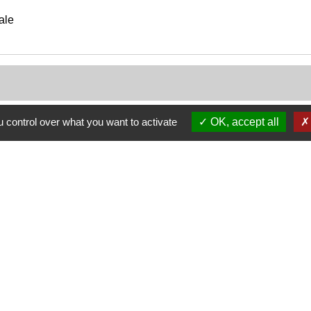
ale
 control over what you want to activate
OK, accept all
Nous contacter
Commune de Puylaurens
1 rue de la Mairie