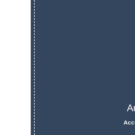
A
Acc