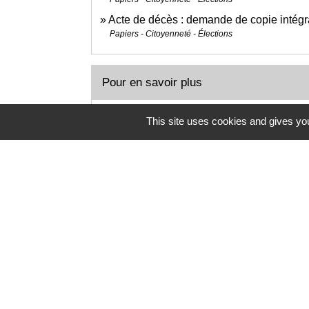
Acte de décès : demande de copie intégr
Papiers - Citoyenneté - Élections
Pour en savoir plus
open_in_new
Couples en Europe
This site uses cookies and gives you
Notaires d'Europe