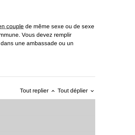
 en couple
de même sexe ou de sexe
 commune. Vous devez remplir
ie, dans une ambassade ou un
Tout replier
Tout déplier
keyboard_arrow_up
keyboard_arrow_down