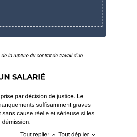
 de la rupture du contrat de travail d'un
UN SALARIÉ
prise par décision de justice. Le
ur (manquements suffisamment graves
t sans cause réelle et sérieuse si les
ne démission.
Tout replier
Tout déplier
keyboard_arrow_up
keyboard_arrow_down