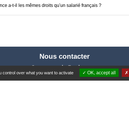
ce a-t-il les mêmes droits qu'un salarié français ?
Nous contacter
Commune de Puylaurens
 control over what you want to activate
OK, accept all
1 rue de la Mairie
81700 Puylaurens - FRANCE
+33 5 63 75 00 18
Contact par formulaire