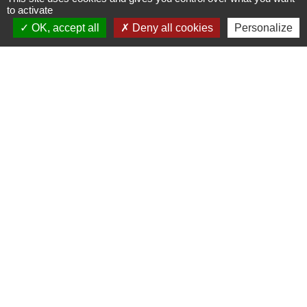
to activate
Signaler une erreur sur cette page
OK, accept all
Deny all cookies
Personalize
Nous contacter
Commune de Puylaurens
1 rue de la Mairie
81700 Puylaurens - FRANCE
+33 5 63 75 00 18
Contact par formulaire
Mentions légales
-
Politique de confidentialité
-