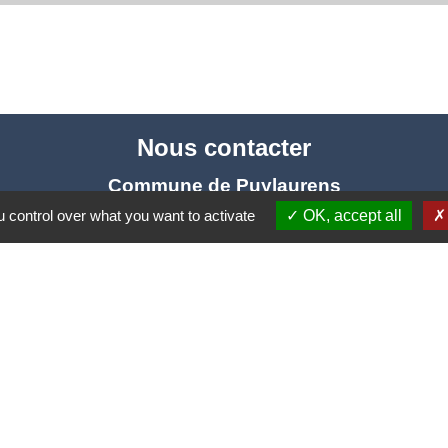
Nous contacter
Commune de Puylaurens
1 rue de la Mairie
 control over what you want to activate
OK, accept all
81700 Puylaurens - FRANCE
+33 5 63 75 00 18
Contact par formulaire
tique de confidentialité
-
Accessibilité
-
Plan du site