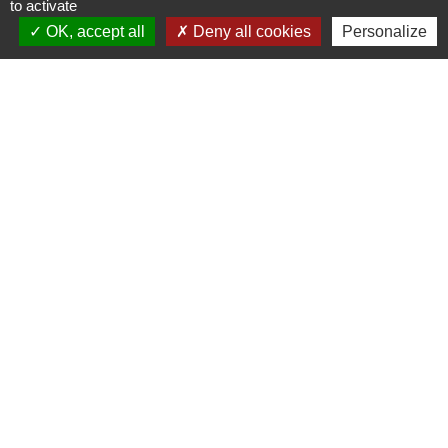
to activate
Signaler une erreur sur cette page
OK, accept all
Deny all cookies
Personalize
Nous contacter
Commune de Puylaurens
1 rue de la Mairie
81700 Puylaurens - FRANCE
+33 5 63 75 00 18
Contact par formulaire
Mentions légales
-
Politique de confidentialité
-