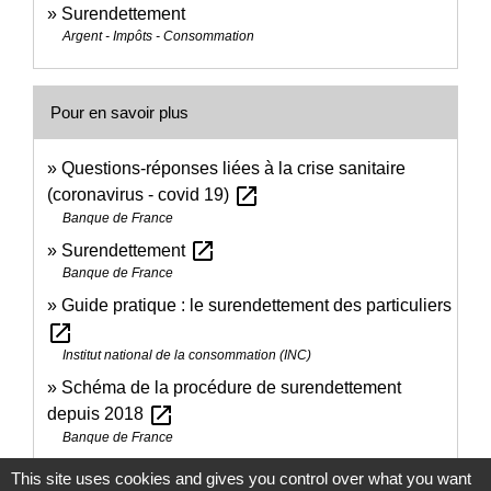
Surendettement
Argent - Impôts - Consommation
Pour en savoir plus
Questions-réponses liées à la crise sanitaire
open_in_new
(coronavirus - covid 19)
Banque de France
open_in_new
Surendettement
Banque de France
Guide pratique : le surendettement des particuliers
open_in_new
Institut national de la consommation (INC)
Schéma de la procédure de surendettement
open_in_new
depuis 2018
Banque de France
This site uses cookies and gives you control over what you want