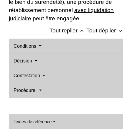
le bien du surendetté), une procédure de
rétablissement personnel
avec liquidation
judiciaire
peut être engagée.
Tout replier
Tout déplier
keyboard_arrow_up
keyboard_arrow_down
Conditions
Décision
Contestation
Procédure
Textes de référence