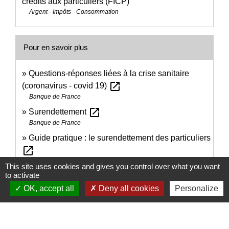
crédits aux particuliers (FICP)
Argent - Impôts - Consommation
Pour en savoir plus
Questions-réponses liées à la crise sanitaire
open_in_new
(coronavirus - covid 19)
Banque de France
open_in_new
Surendettement
Banque de France
Guide pratique : le surendettement des particuliers
open_in_new
Institut national de la consommation (INC)
This site uses cookies and gives you control over what you want
to activate
Schéma de la procédure de surendettement
open_in_new
depuis 2018
OK, accept all
Deny all cookies
Personalize
Banque de France