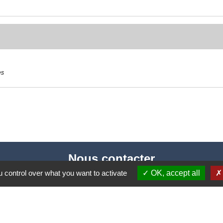
es
Nous contacter
 control over what you want to activate
OK, accept all
Commune de Puylaurens
1 rue de la Mairie
81700 Puylaurens - FRANCE
+33 5 63 75 00 18