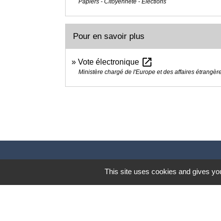
Papiers - Citoyenneté - Élections
Pour en savoir plus
open_in_new
Vote électronique
Ministère chargé de l'Europe et des affaires étrangèr
This site uses cookies and gives you