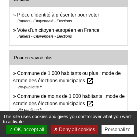
Pièce d'identité à présenter pour voter
Papiers - Citoyenneté - Élections
Vote d'un citoyen européen en France
Papiers - Citoyenneté - Élections
Pour en savoir plus
Commune de 1 000 habitants ou plus : mode de
open_in_new
scrutin des élections municipales
Vie-publique.fr
Commune de moins de 1 000 habitants : mode de
open_in_new
scrutin des élections municipales
Vie-publique.fr
This site uses cookies and gives you control over what you want
open_in_new
Les conseillers communautaires
to activate
Ministère chargé des collectivités locales
OK, accept all
Deny all cookies
Personalize
open_in_new
Conseillers de la Métropole de Lyon