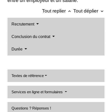
entre un employeur et un salarié.
Tout replier
Tout déplier
keyboard_arrow_up
keyboard_arrow_down
Recrutement
Conclusion du contrat
Durée
Textes de référence
Services en ligne et formulaires
Questions ? Réponses !