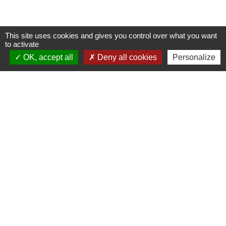
This site uses cookies and gives you control over what you want
to activate
Nous contacter
OK, accept all
Deny all cookies
Personalize
Commune de Puylaurens
1 rue de la Mairie
81700 Puylaurens - FRANCE
+33 5 63 75 00 18
Contact par formulaire
Mentions légales
-
Politique de confidentialité
-
Accessibilité
-
Plan du site
-